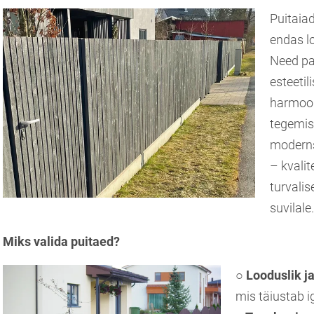
Puitaia
endas lo
Need pa
esteetil
harmoon
tegemist
moderns
– kvali
turvalis
suvilale
Miks valida puitaed?
○ Looduslik ja
mis täiustab i