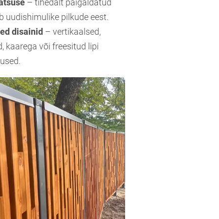
atsuse
– tihedalt paigaldatud
b uudishimulike pilkude eest.
ed disainid
– vertikaalsed,
, kaarega või freesitud lipi
used.