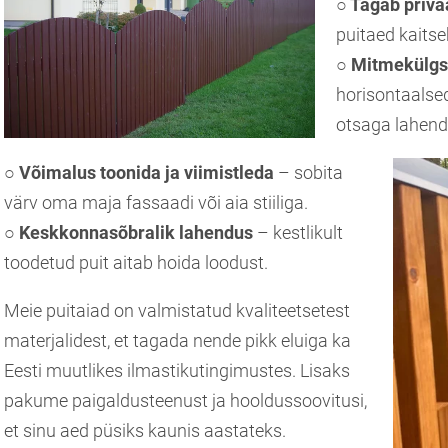
○ Tagab priva
puitaed kaitse
○ Mitmekülgs
horisontaalsed
otsaga lahend
○ Võimalus toonida ja viimistleda
– sobita
värv oma maja fassaadi või aia stiiliga.
○ Keskkonnasõbralik lahendus
– kestlikult
toodetud puit aitab hoida loodust.
Meie puitaiad on valmistatud kvaliteetsetest
materjalidest, et tagada nende pikk eluiga ka
Eesti muutlikes ilmastikutingimustes. Lisaks
pakume paigaldusteenust ja hooldussoovitusi,
et sinu aed püsiks kaunis aastateks.