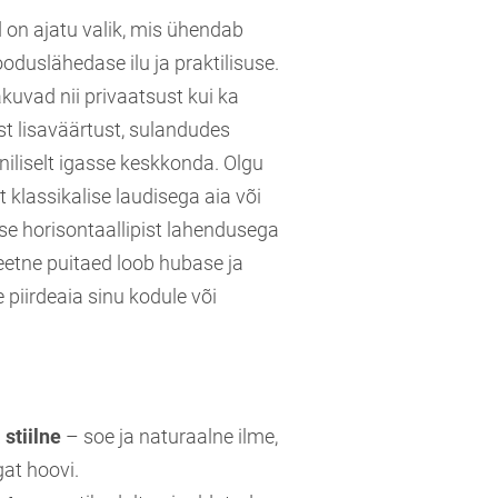
d on ajatu valik, mis ühendab
oduslähedase ilu ja praktilisuse.
kuvad nii privaatsust kui ka
ist lisaväärtust, sulandudes
iliselt igasse keskkonda. Olgu
 klassikalise laudisega aia või
e horisontaallipist lahendusega
teetne puitaed loob hubase ja
e piirdeaia sinu kodule või
.
 stiilne
– soe ja naturaalne ilme,
gat hoovi.