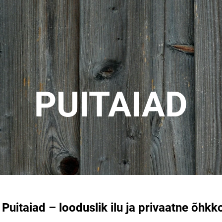
PUITAIAD
Puitaiad – looduslik ilu ja privaatne õhk